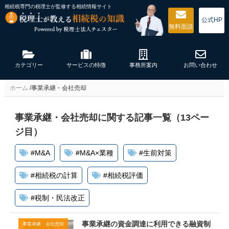
相続税専門の税理士が監修する
相続情報サイト
公式HP
無料
面談
カテゴリー
サービスの特徴
事務所案内
お問い合わせ
ホーム
/
事業承継・会社売却
事業承継・会社売却に関する記事一覧（13ペー
ジ目）
#
M&A
#
M&A×業種
#
生前対策
#
相続税の計算
#
相続税評価
#
税制・民法改正
事業承継の資金調達に利用できる融資制
事業承継・会社売却