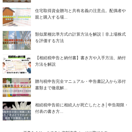
住宅取得資金贈与と共有名義の注意点。配偶者や
親と購入する場...
類似業種比準方式の計算方法を解説丨非上場株式
を評価する方法
【相続税申告と納付書】書き方や入手方法、納付
方法を解説
贈与税申告完全マニュアル・申告書記入から添付
書類まで徹底解...
相続税申告前に相続人が死亡したとき│申告期限・
付表の書き方...