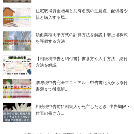
住宅取得資金贈与と共有名義の注意点。配偶者や
親と購入する場...
類似業種比準方式の計算方法を解説丨非上場株式
を評価する方法
【相続税申告と納付書】書き方や入手方法、納付
方法を解説
贈与税申告完全マニュアル・申告書記入から添付
書類まで徹底解...
相続税申告前に相続人が死亡したとき│申告期限・
付表の書き方...