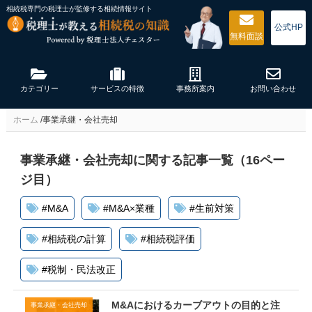
相続税専門の税理士が監修する
相続情報サイト
公式HP
無料
面談
カテゴリー
サービスの特徴
事務所案内
お問い合わせ
ホーム
/
事業承継・会社売却
事業承継・会社売却に関する記事一覧（16ペー
ジ目）
#
M&A
#
M&A×業種
#
生前対策
#
相続税の計算
#
相続税評価
#
税制・民法改正
M&Aにおけるカーブアウトの目的と注
事業承継・会社売却