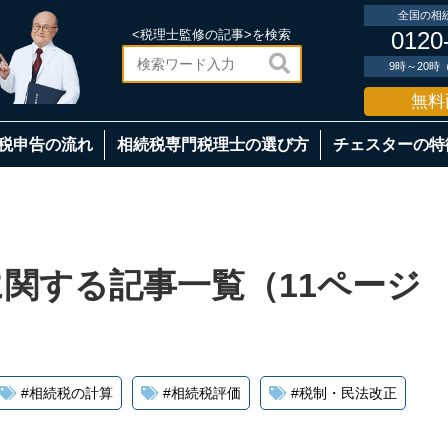
全国の相
<税理士監修の記事>を検索
0120

9時～20
無料
税申告の流れ
相続税専門税理士の選び方
チェスターの特
関する記事一覧（11ページ
#
相続税の計算
#
相続税評価
#
税制・民法改正