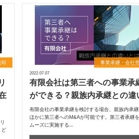
売却
事業承継・会社
2022.07.07
リ
有限会社は第三者への事業承
在
ができる？親族内承継との違
有限会社の事業承継を検討する場合、親族内承継
ほかに第三者へのM&Aが可能です。第三者承継
リ
ムーズに実施する...
、ど