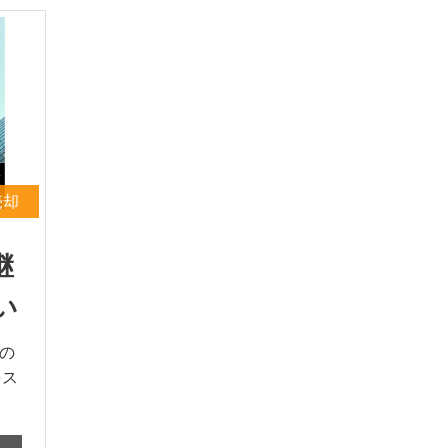
売却
継
い
の
をス