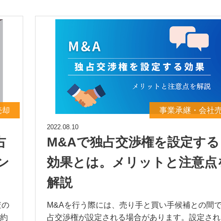
売却
事業承継・会社
2022.08.10
占
M&Aで独占交渉権を設定する
ン
効果とは。メリットと注意点
解説
査の
M&Aを行う際には、売り手と買い手候補との間
約
占交渉権が設定される場合があります。設定され