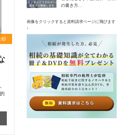
の書き方...
画像をクリックすると資料請求ページに飛びます
↓
売却
な
。
的