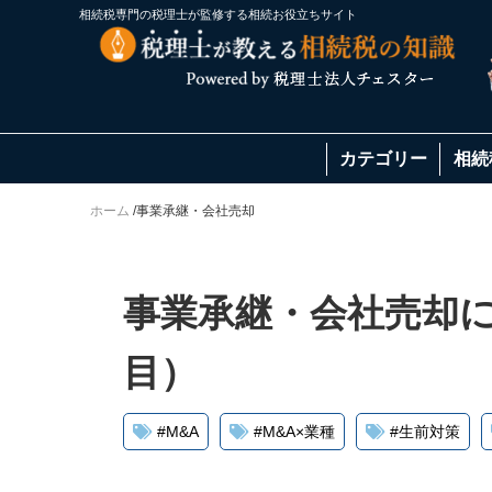
相続税専門の税理士が監修する相続お役立ちサイト
カテゴリー
相続
ホーム
/
事業承継・会社売却
事業承継・会社売却に
目）
#
M&A
#
M&A×業種
#
生前対策