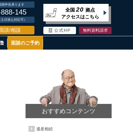
続税申告承ります
20
全国
拠点
-888-145
アクセスはこちら
時（土日祝も対応可）
面談/相談
公式HP
無料資料請求
徴
面談のご予約
おすすめコンテンツ
遺産相続