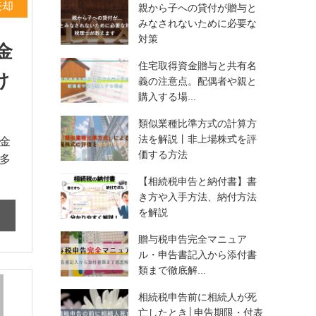
売却
親から子への貸付が贈与と
みなされないために必要な
対策
金
住宅取得資金贈与と共有名
け
義の注意点。配偶者や親と
購入する場...
類似業種比準方式の計算方
法を解説丨非上場株式を評
金
価する方法
多
【相続税申告と納付書】書
き方や入手方法、納付方法
を解説
贈与税申告完全マニュア
ル・申告書記入から添付書
類まで徹底解...
相続税申告前に相続人が死
亡したとき│申告期限・付表