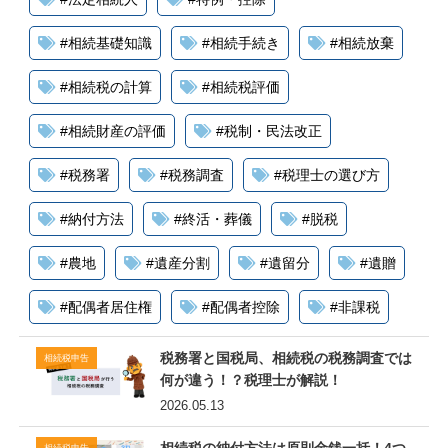
#
相続基礎知識
#
相続手続き
#
相続放棄
#
相続税の計算
#
相続税評価
#
相続財産の評価
#
税制・民法改正
#
税務署
#
税務調査
#
税理士の選び方
#
納付方法
#
終活・葬儀
#
脱税
#
農地
#
遺産分割
#
遺留分
#
遺贈
#
配偶者居住権
#
配偶者控除
#
非課税
税務署と国税局、相続税の税務調査では
相続税申告
何が違う！？税理士が解説！
2026.05.13
相続税の納付方法は原則金銭一括！4つ
相続税申告