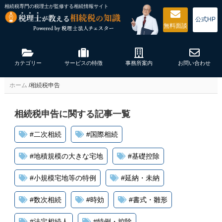
相続税専門の税理士が監修する
相続情報サイト
公式HP
無料
面談
カテゴリー
サービスの特徴
事務所案内
お問い合わせ
ホーム
/
相続税申告
相続税申告に関する記事一覧
#
二次相続
#
国際相続
#
地積規模の大きな宅地
#
基礎控除
#
小規模宅地等の特例
#
延納・未納
#
数次相続
#
時効
#
書式・雛形
#
法定相続人
#
特例・控除