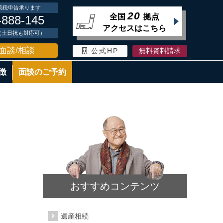
続税申告承ります
20
全国
拠点
-888-145
アクセスはこちら
時（土日祝も対応可）
面談/相談
公式HP
無料資料請求
徴
面談のご予約
おすすめコンテンツ
遺産相続