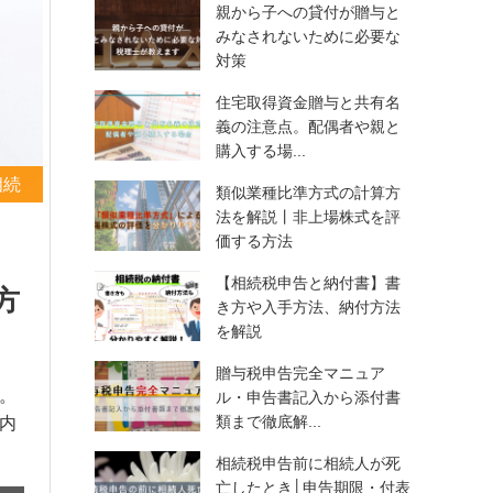
親から子への貸付が贈与と
みなされないために必要な
対策
住宅取得資金贈与と共有名
義の注意点。配偶者や親と
購入する場...
相続
類似業種比準方式の計算方
法を解説丨非上場株式を評
価する方法
【相続税申告と納付書】書
方
き方や入手方法、納付方法
を解説
贈与税申告完全マニュア
。
ル・申告書記入から添付書
類まで徹底解...
内
相続税申告前に相続人が死
亡したとき│申告期限・付表