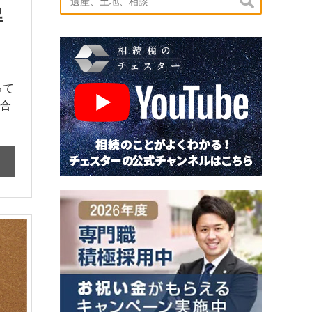

解
って
合