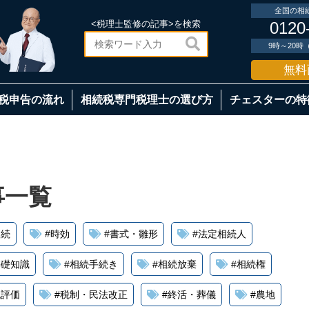
全国の相
<税理士監修の記事>を検索
0120

9時～20
無料
税申告の流れ
相続税専門税理士の選び方
チェスターの特
事一覧
相続
#
時効
#
書式・雛形
#
法定相続人
基礎知識
#
相続手続き
#
相続放棄
#
相続権
税評価
#
税制・民法改正
#
終活・葬儀
#
農地