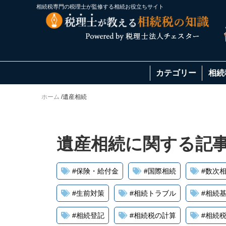
相続税専門の税理士が監修する相続お役立ちサイト
カテゴリー
相続
ホーム
/
遺産相続
遺産相続に関する記
#
保険・給付金
#
国際相続
#
数次
#
生前対策
#
相続トラブル
#
相続
#
相続登記
#
相続税の計算
#
相続