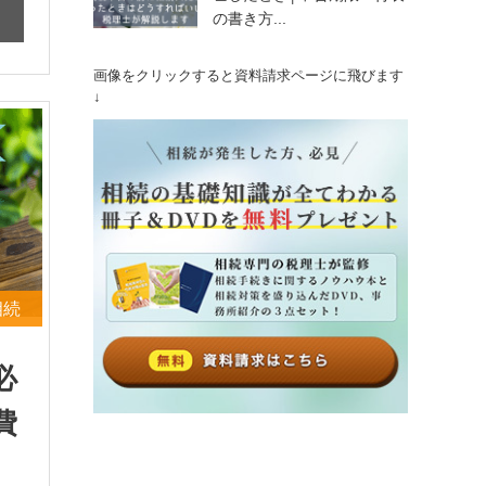
の書き方...
画像をクリックすると資料請求ページに飛びます
↓
相続
必
費