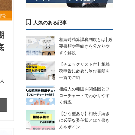
相続
人気のある記事
期
相続時精算課税制度とは│必
底
要書類や手続きを分かりや
すく解説
【チェックリスト付】相続
税申告に必要な添付書類を
一覧でご紹...
人
相続人の範囲を関係図とフ
ローチャートでわかりやす
く解説
【ひな型あり】相続手続き
に必要な委任状とは？書き
方やポイン...