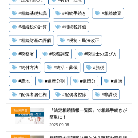
#
相続基礎知識
#
相続手続き
#
相続放棄
#
相続税の計算
#
相続税評価
#
相続財産の評価
#
税制・民法改正
#
税務署
#
税務調査
#
税理士の選び方
#
納付方法
#
終活・葬儀
#
脱税
#
農地
#
遺産分割
#
遺留分
#
遺贈
#
配偶者居住権
#
配偶者控除
#
非課税
『法定相続情報一覧図』で相続手続きが
相続税申告
簡単に！
2025.09.08
相続税の非課税財産とは？種類や税負担
相続税申告