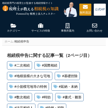
相続税専門の税理士が監修する
相続情報サイト
公式HP
無料
面談
カテゴリー
サービスの特徴
事務所案内
お問い合わせ
ホーム
/
相続税申告
相続税申告に関する記事一覧（2ページ目）
#
二次相続
#
国際相続
#
地積規模の大きな宅地
#
基礎控除
#
小規模宅地等の特例
#
延納・未納
#
数次相続
#
時効
#
書式・雛形
#
法定相続人
#
特例・控除