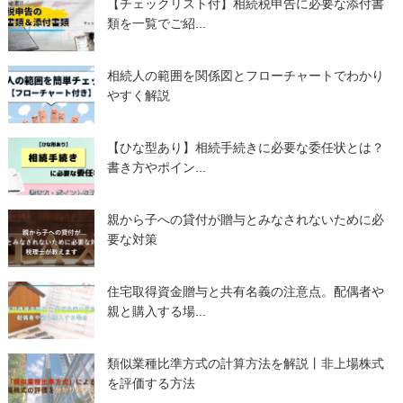
【チェックリスト付】相続税申告に必要な添付書
類を一覧でご紹...
相続人の範囲を関係図とフローチャートでわかり
やすく解説
【ひな型あり】相続手続きに必要な委任状とは？
書き方やポイン...
親から子への貸付が贈与とみなされないために必
要な対策
住宅取得資金贈与と共有名義の注意点。配偶者や
親と購入する場...
類似業種比準方式の計算方法を解説丨非上場株式
を評価する方法