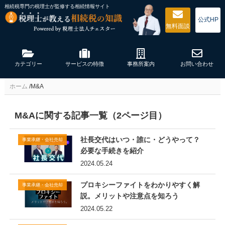
相続税専門の税理士が監修する
相続情報サイト
公式HP
無料
面談
カテゴリー
サービスの特徴
事務所案内
お問い合わせ
ホーム
/
M&A
M&Aに関する記事一覧（2ページ目）
社長交代はいつ・誰に・どうやって？
事業承継・会社売却
必要な手続きを紹介
2024.05.24
プロキシーファイトをわかりやすく解
事業承継・会社売却
説。メリットや注意点を知ろう
2024.05.22