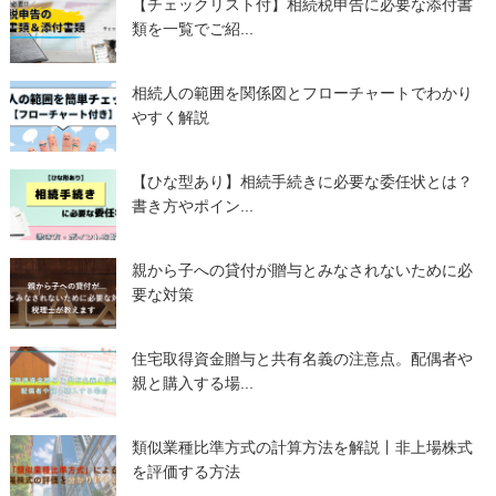
【チェックリスト付】相続税申告に必要な添付書
類を一覧でご紹...
相続人の範囲を関係図とフローチャートでわかり
やすく解説
【ひな型あり】相続手続きに必要な委任状とは？
書き方やポイン...
親から子への貸付が贈与とみなされないために必
要な対策
住宅取得資金贈与と共有名義の注意点。配偶者や
親と購入する場...
類似業種比準方式の計算方法を解説丨非上場株式
を評価する方法