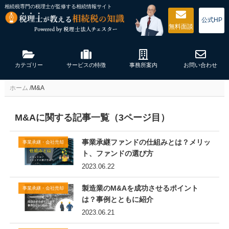
相続税専門の税理士が監修する
相続情報サイト
公式HP
無料
面談
カテゴリー
サービスの特徴
事務所案内
お問い合わせ
ホーム
/
M&A
M&Aに関する記事一覧（3ページ目）
事業承継ファンドの仕組みとは？メリッ
事業承継・会社売却
ト、ファンドの選び方
2023.06.22
製造業のM&Aを成功させるポイント
事業承継・会社売却
は？事例とともに紹介
2023.06.21