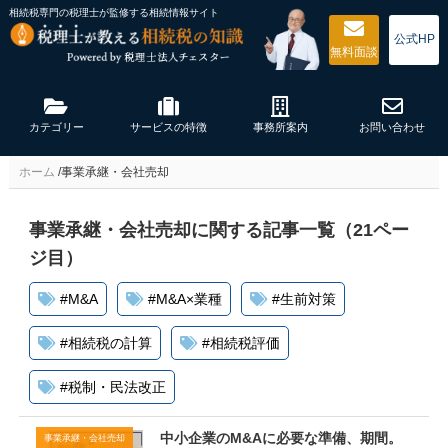
相続税専門の税理士が監修する
相続情報サイト
公式HP
無料
面談
カテゴリー
サービスの特徴
事務所案内
お問い合わせ
ホーム
/
事業承継・会社売却
事業承継・会社売却に関する記事一覧（21ペー
ジ目）
#
M&A
#
M&A×業種
#
生前対策
#
相続税の計算
#
相続税評価
#
税制・民法改正
中小企業のM&Aに必要な準備、期間。
事業承継・会社売却