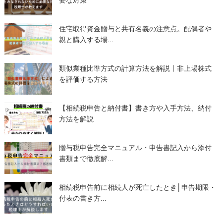
住宅取得資金贈与と共有名義の注意点。配偶者や
親と購入する場...
類似業種比準方式の計算方法を解説丨非上場株式
を評価する方法
【相続税申告と納付書】書き方や入手方法、納付
方法を解説
贈与税申告完全マニュアル・申告書記入から添付
書類まで徹底解...
相続税申告前に相続人が死亡したとき│申告期限・
付表の書き方...