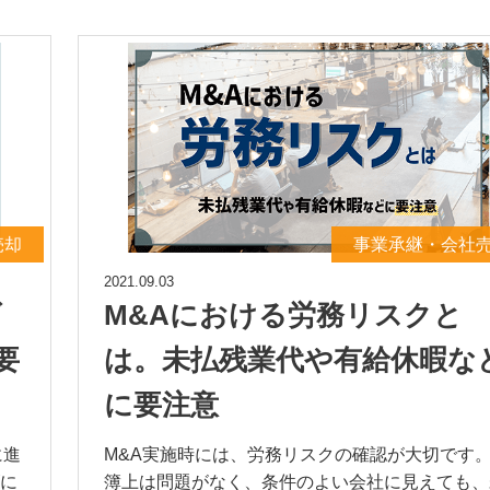
売却
事業承継・会社
2021.09.03
ズ
M&Aにおける労務リスクと
要
は。未払残業代や有給休暇な
に要注意
に進
M&A実施時には、労務リスクの確認が大切です
に
簿上は問題がなく、条件のよい会社に見えても、