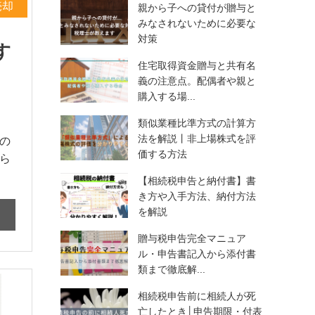
売却
親から子への貸付が贈与と
みなされないために必要な
対策
す
住宅取得資金贈与と共有名
義の注意点。配偶者や親と
購入する場...
類似業種比準方式の計算方
法を解説丨非上場株式を評
の
価する方法
ら
【相続税申告と納付書】書
き方や入手方法、納付方法
を解説
贈与税申告完全マニュア
ル・申告書記入から添付書
類まで徹底解...
相続税申告前に相続人が死
亡したとき│申告期限・付表