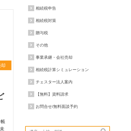
相続税申告
相続税対策
贈与税
その他
事業承継・会社売却
売却
相続税計算シミュレーション
チェスター法人案内
ど
【無料】資料請求
お問合せ/無料面談予約
。帳
未