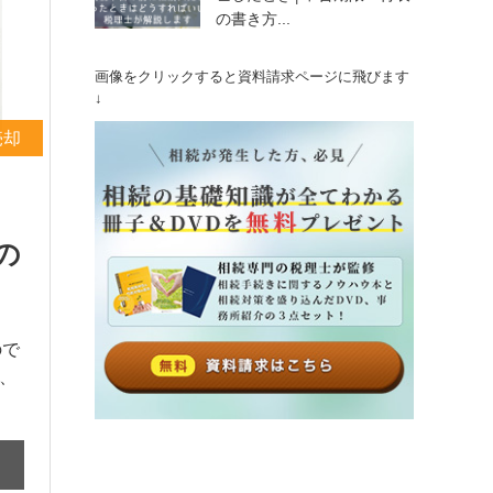
の書き方...
画像をクリックすると資料請求ページに飛びます
↓
売却
て
の
ので
、