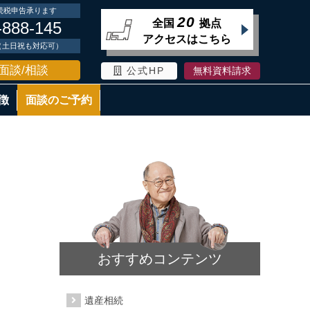
続税申告承ります
20
全国
拠点
-888-145
アクセスはこちら
時（土日祝も対応可）
面談/相談
公式HP
無料資料請求
徴
面談のご予約
おすすめコンテンツ
遺産相続