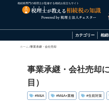
相続税専門の税理士が監修する相続お役立ちサイト
カテゴリー
相続
ホーム
/
事業承継・会社売却
事業承継・会社売却に
目）
#
M&A
#
M&A×業種
#
生前対策