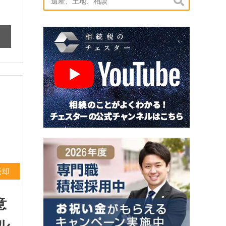

売却
意
ル