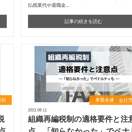
払残業代や退職金...
記事の続きを読む
売却
事業承継・会社
2021.08.11
税
組織再編税制の適格要件と注
点
点。「知らなかった」でペナ