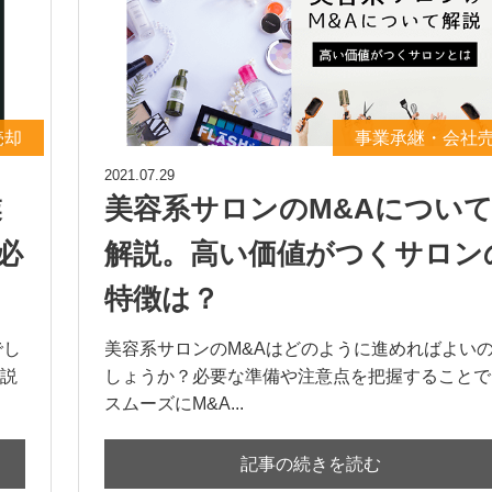
売却
事業承継・会社
2021.07.29
業
美容系サロンのM&Aについ
必
解説。高い価値がつくサロン
特徴は？
でし
美容系サロンのM&Aはどのように進めればよい
説
しょうか？必要な準備や注意点を把握することで
スムーズにM&A...
記事の続きを読む