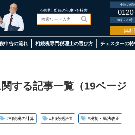
全国の相
<税理士監修の記事>を検索
0120

9時～20
無料
税申告の流れ
相続税専門税理士の選び方
チェスターの特
関する記事一覧（19ページ
#
相続税の計算
#
相続税評価
#
税制・民法改正