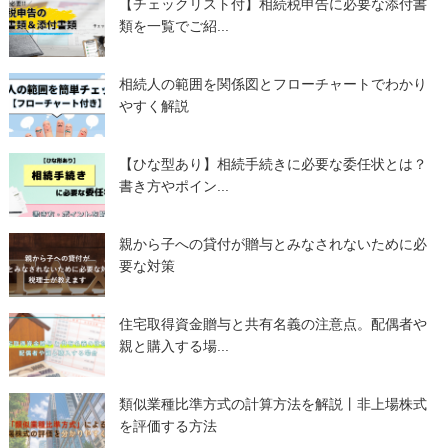
【チェックリスト付】相続税申告に必要な添付書
類を一覧でご紹...
相続人の範囲を関係図とフローチャートでわかり
やすく解説
【ひな型あり】相続手続きに必要な委任状とは？
書き方やポイン...
親から子への貸付が贈与とみなされないために必
要な対策
住宅取得資金贈与と共有名義の注意点。配偶者や
親と購入する場...
類似業種比準方式の計算方法を解説丨非上場株式
を評価する方法