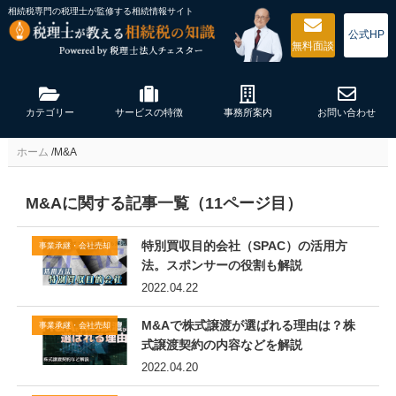
相続税専門の税理士が監修する
相続情報サイト
公式HP
無料
面談
カテゴリー
サービスの特徴
事務所案内
お問い合わせ
ホーム
/
M&A
M&Aに関する記事一覧（11ページ目）
特別買収目的会社（SPAC）の活用方
事業承継・会社売却
法。スポンサーの役割も解説
2022.04.22
M&Aで株式譲渡が選ばれる理由は？株
事業承継・会社売却
式譲渡契約の内容などを解説
2022.04.20