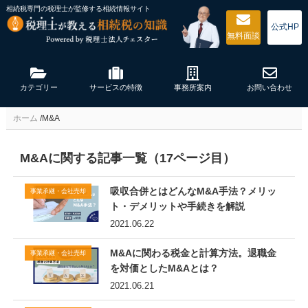
相続税専門の税理士が監修する
相続情報サイト
公式HP
無料
面談
カテゴリー
サービスの特徴
事務所案内
お問い合わせ
ホーム
/
M&A
M&Aに関する記事一覧（17ページ目）
吸収合併とはどんなM&A手法？メリッ
事業承継・会社売却
ト・デメリットや手続きを解説
2021.06.22
M&Aに関わる税金と計算方法。退職金
事業承継・会社売却
を対価としたM&Aとは？
2021.06.21