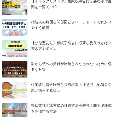
【チェックリスト付】相続税申告に必要な添付書
類を一覧でご紹...
相続人の範囲を関係図とフローチャートでわかり
やすく解説
【ひな型あり】相続手続きに必要な委任状とは？
書き方やポイン...
親から子への貸付が贈与とみなされないために必
要な対策
住宅取得資金贈与と共有名義の注意点。配偶者や
親と購入する場...
類似業種比準方式の計算方法を解説丨非上場株式
を評価する方法