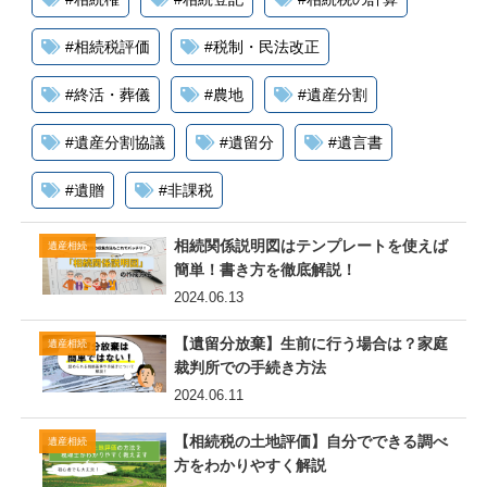
#
相続税評価
#
税制・民法改正
#
終活・葬儀
#
農地
#
遺産分割
#
遺産分割協議
#
遺留分
#
遺言書
#
遺贈
#
非課税
相続関係説明図はテンプレートを使えば
遺産相続
簡単！書き方を徹底解説！
2024.06.13
【遺留分放棄】生前に行う場合は？家庭
遺産相続
裁判所での手続き方法
2024.06.11
【相続税の土地評価】自分でできる調べ
遺産相続
方をわかりやすく解説