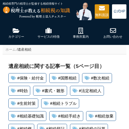
相続税専門の税理士が監修する
相続情報サイト
公式HP
無料
面談
カテゴリー
サービスの特徴
事務所案内
お問い合わせ
ホーム
/
遺産相続
遺産相続に関する記事一覧（5ページ目）
#
保険・給付金
#
国際相続
#
数次相続
#
時効
#
書式・雛形
#
法定相続人
#
生前対策
#
相続トラブル
#
相続基礎知識
#
相続手続き
#
相続放棄
#
相続権
#
相続登記
#
相続税の計算