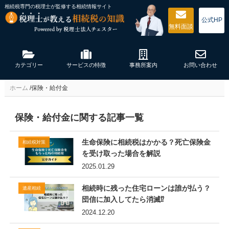
相続税専門の税理士が監修する
相続情報サイト
公式HP
無料
面談
カテゴリー
サービスの特徴
事務所案内
お問い合わせ
ホーム
/
保険・給付金
保険・給付金に関する記事一覧
生命保険に相続税はかかる？死亡保険金
相続税対策
を受け取った場合を解説
2025.01.29
相続時に残った住宅ローンは誰が払う？
遺産相続
団信に加入してたら消滅⁉️
2024.12.20