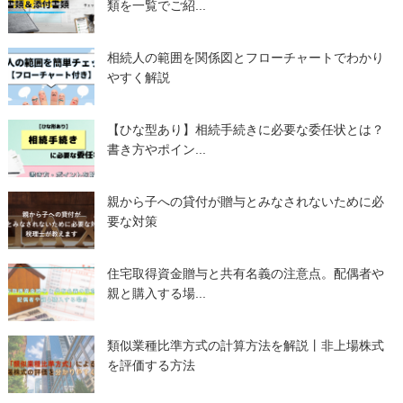
類を一覧でご紹...
相続人の範囲を関係図とフローチャートでわかり
やすく解説
【ひな型あり】相続手続きに必要な委任状とは？
書き方やポイン...
親から子への貸付が贈与とみなされないために必
要な対策
住宅取得資金贈与と共有名義の注意点。配偶者や
親と購入する場...
類似業種比準方式の計算方法を解説丨非上場株式
を評価する方法