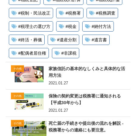
#
税制・民法改正
#
税務署
#
税務調査
#
税理士の選び方
#
税金
#
納付方法
#
終活・葬儀
#
遺産分割
#
遺言書
#
配偶者居住権
#
非課税
家族信託の基本的なしくみと具体的な活
その他
用方法
2021.01.27
保険の契約変更は税務署に通知される
その他
【平成30年から】
2021.01.27
死亡届の手続きや提出後の流れを解説 -
その他
税務署からの連絡にも要注意。