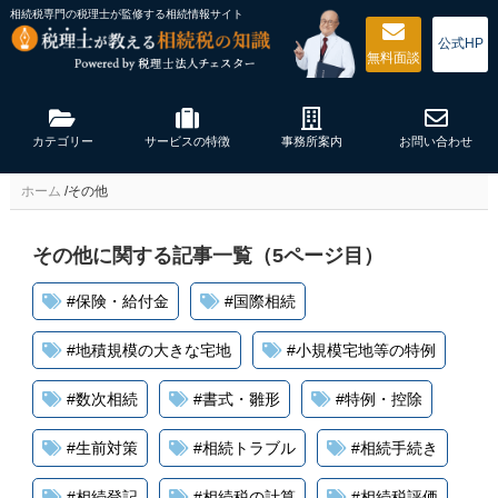
相続税専門の税理士が監修する
相続情報サイト
公式HP
無料
面談
カテゴリー
サービスの特徴
事務所案内
お問い合わせ
ホーム
/
その他
その他に関する記事一覧（5ページ目）
#
保険・給付金
#
国際相続
#
地積規模の大きな宅地
#
小規模宅地等の特例
#
数次相続
#
書式・雛形
#
特例・控除
#
生前対策
#
相続トラブル
#
相続手続き
#
相続登記
#
相続税の計算
#
相続税評価