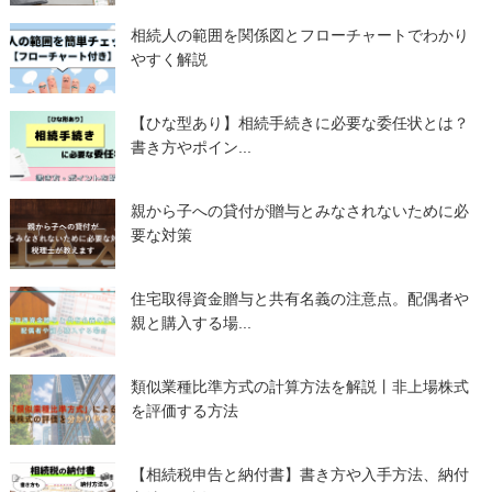
相続人の範囲を関係図とフローチャートでわかり
やすく解説
【ひな型あり】相続手続きに必要な委任状とは？
書き方やポイン...
親から子への貸付が贈与とみなされないために必
要な対策
住宅取得資金贈与と共有名義の注意点。配偶者や
親と購入する場...
類似業種比準方式の計算方法を解説丨非上場株式
を評価する方法
【相続税申告と納付書】書き方や入手方法、納付