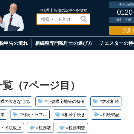
全国の相
<税理士監修の記事>を検索
0120

9時～20
無料
税申告の流れ
相続税専門税理士の選び方
チェスターの特
覧（7ページ目）
規模の大きな宅地
#
小規模宅地等の特例
#
数次相続
対策
#
相続トラブル
#
相続手続き
#
相続登記
制・民法改正
#
税務署
#
税務調査