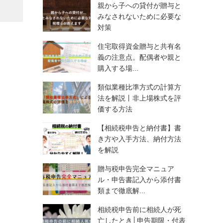
親から子への貸付が贈与と
みなされないために必要な
対策
住宅取得資金贈与と共有名
義の注意点。配偶者や親と
購入する場...
類似業種比準方式の計算方
法を解説丨非上場株式を評
価する方法
【相続税申告と納付書】書
き方や入手方法、納付方法
を解説
贈与税申告完全マニュア
ル・申告書記入から添付書
類まで徹底解...
相続税申告前に相続人が死
亡したとき│申告期限・付表