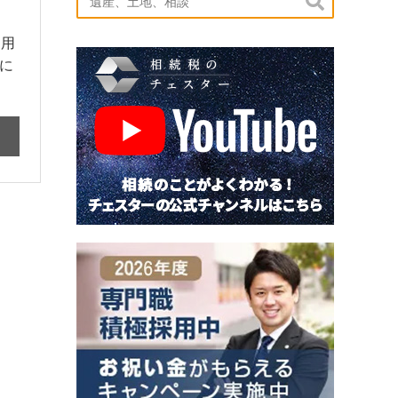

運用
に