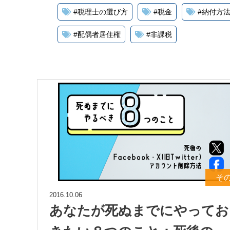
#
税理士の選び方
#
税金
#
納付方
#
配偶者居住権
#
非課税
そ
2016.10.06
あなたが死ぬまでにやってお