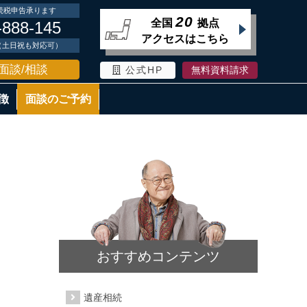
続税申告承ります
20
全国
拠点
-888-145
アクセスはこちら
時（土日祝も対応可）
面談/相談
公式HP
無料資料請求
徴
面談のご予約
おすすめコンテンツ
遺産相続