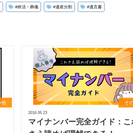
法
#
終活・葬儀
#
遺産分割
#
遺言書
の他
そ
2016.05.23
マイナンバー完全ガイド：こ