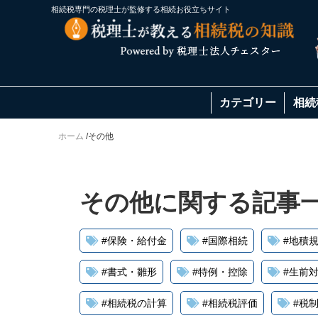
相続税専門の税理士が監修する相続お役立ちサイト
カテゴリー
相続
ホーム
/
その他
その他に関する記事一
#
保険・給付金
#
国際相続
#
地積
#
書式・雛形
#
特例・控除
#
生前
#
相続税の計算
#
相続税評価
#
税