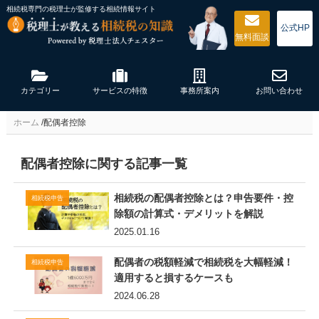
相続税専門の税理士が監修する
相続情報サイト
公式HP
無料
面談
カテゴリー
サービスの特徴
事務所案内
お問い合わせ
ホーム
/
配偶者控除
配偶者控除に関する記事一覧
相続税の配偶者控除とは？申告要件・控
相続税申告
除額の計算式・デメリットを解説
2025.01.16
配偶者の税額軽減で相続税を大幅軽減！
相続税申告
適用すると損するケースも
2024.06.28