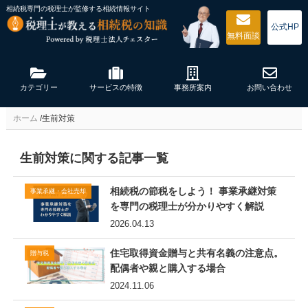
相続税専門の税理士が監修する
相続情報サイト
公式HP
無料
面談
カテゴリー
サービスの特徴
事務所案内
お問い合わせ
ホーム
/
生前対策
生前対策に関する記事一覧
相続税の節税をしよう！ 事業承継対策
事業承継・会社売却
を専門の税理士が分かりやすく解説
2026.04.13
住宅取得資金贈与と共有名義の注意点。
贈与税
配偶者や親と購入する場合
2024.11.06