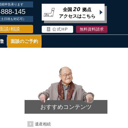
続税申告承ります
20
全国
拠点
-888-145
アクセスはこちら
時（土日祝も対応可）
面談/相談
公式HP
無料資料請求
徴
面談のご予約
おすすめコンテンツ
遺産相続