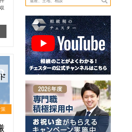

件
収
対策
厳