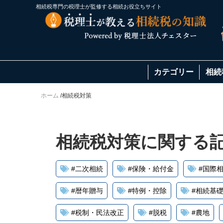
相続税専門の税理士が監修する相続お役立ちサイト
カテゴリー
相続
ホーム
/
相続税対策
相続税対策に関する記
#
二次相続
#
保険・給付金
#
国際
#
暦年贈与
#
特例・控除
#
相続基
#
税制・民法改正
#
脱税
#
農地