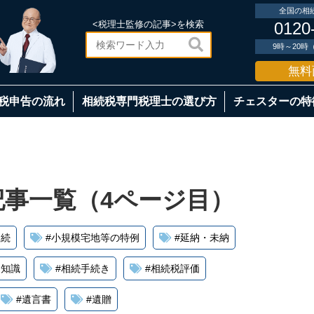
全国の相
<税理士監修の記事>を検索
0120

9時～20
無料
税申告の流れ
相続税専門税理士の選び方
チェスターの特
事一覧（4ページ目）
相続
#
小規模宅地等の特例
#
延納・未納
礎知識
#
相続手続き
#
相続税評価
#
遺言書
#
遺贈