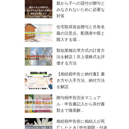
親から子への貸付が贈与と
みなされないために必要な
対策
住宅取得資金贈与と共有名
義の注意点。配偶者や親と
購入する場...
類似業種比準方式の計算方
法を解説丨非上場株式を評
価する方法
【相続税申告と納付書】書
き方や入手方法、納付方法
を解説
贈与税申告完全マニュア
ル・申告書記入から添付書
類まで徹底解...
相続税申告前に相続人が死
亡したとき│申告期限・付表