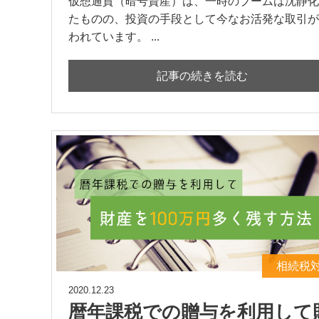
仮想通貨（暗号資産）は、一時のブームは沈静化
たものの、投資の手段として今なお活発な取引が
われています。 ...
記事の続きを読む
相続税
2020.12.23
暦年課税での贈与を利用して