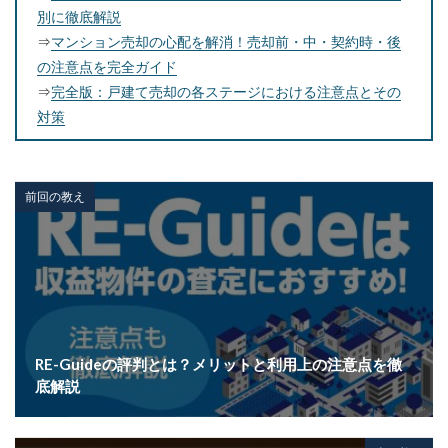
別に徹底解説
⇒
マンション売却の心配を解消！売却前・中・契約時・後
の注意点を完全ガイド
⇒
完全版：戸建て売却の各ステージにおける注意点とその
対策
前回の教え
RE-Guideの評判とは？メリットと利用上の注意点を徹
底解説