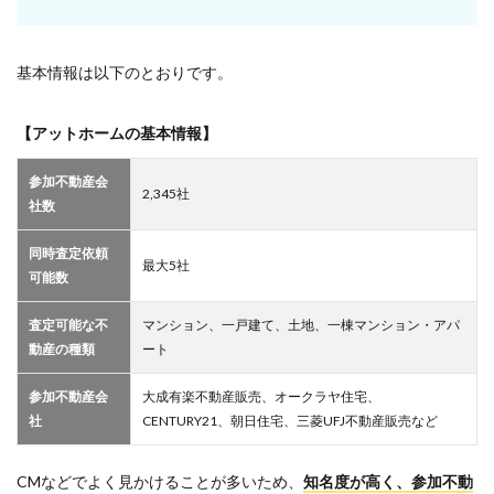
基本情報は以下のとおりです。
【アットホームの基本情報】
参加不動産会
2,345社
社数
同時査定依頼
最大5社
可能数
査定可能な不
マンション、一戸建て、土地、一棟マンション・アパ
動産の種類
ート
参加不動産会
大成有楽不動産販売、オークラヤ住宅、
社
CENTURY21、朝日住宅、三菱UFJ不動産販売など
CMなどでよく見かけることが多いため、
知名度が高く、参加不動