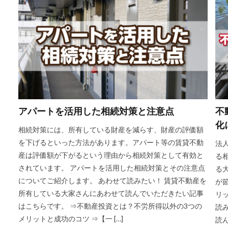
アパートを活用した相続対策と注意点
不
化
相続対策には、所有している財産を減らす、財産の評価額
を下げるといった方法があります。アパート等の賃貸不動
法
産は評価額が下がるという理由から相続対策として有効と
る
されています。 アパートを活用した相続対策とその注意点
る
についてご紹介します。 あわせて読みたい！ 賃貸不動産を
が
所有している大家さんにあわせて読んでいただきたい記事
リ
はこちらです。 ⇒不動産投資とは？不労所得以外の3つの
読
メリットと成功のコツ ⇒【一 […]
読