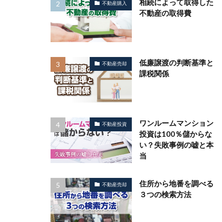
相続によって取得した
不動産購入
不動産の取得費
低廉譲渡の判断基準と
不動産売却
課税関係
ワンルームマンション
不動産投資
投資は100％儲からな
い？失敗事例の嘘と本
当
住所から地番を調べる
不動産売却
３つの検索方法