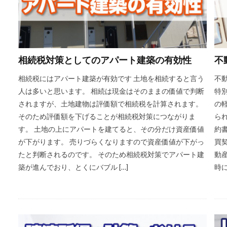
相続税対策としてのアパート建築の有効性
不
相続税にはアパート建築が有効です 土地を相続すると言う
不
人は多いと思います。 相続は現金はそのままの価値で判断
特
されますが、土地建物は評価額で相続税を計算されます。
の
そのため評価額を下げることが相続税対策につながりま
ら
す。 土地の上にアパートを建てると、その分だけ資産価値
約
が下がります。 売りづらくなりますので資産価値が下がっ
買
たと判断されるのです。 そのため相続税対策でアパート建
動
築が進んでおり、とくにバブル […]
時に