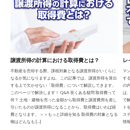
譲渡所得の計算における取得費とは？
レ
不動産を売却する際、課税対象となる譲渡所得がいくらに
マ
なるか気になりますよね。 この記事では、譲渡所得を算出
す
する上で欠かせない「取得費」について解説してきます。
の
このページで解決します！ Q&A 良くある疑問 取得費って
は
何？ 土地・建物を売った金額から取得費と譲渡費用を差し
で解
引いたものが譲渡所得になることから、取得費はいわば経
ト
費となります。 ＞＞もっと詳細を知る 取得費の対象となる
ス
物はどんなも […]
情報