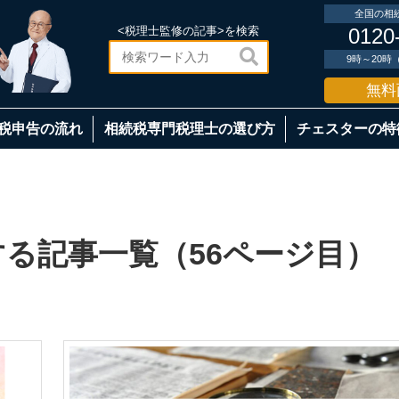
全国の相
<税理士監修の記事>を検索
0120

9時～20
無料
税申告の流れ
相続税専門税理士の選び方
チェスターの特
る記事一覧（56ページ目）