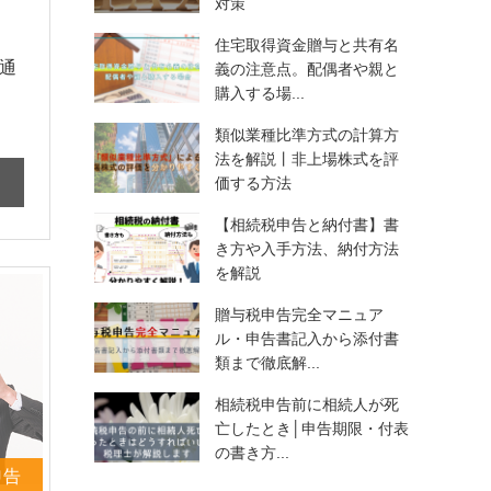
対策
住宅取得資金贈与と共有名
通
義の注意点。配偶者や親と
購入する場...
類似業種比準方式の計算方
法を解説丨非上場株式を評
価する方法
【相続税申告と納付書】書
き方や入手方法、納付方法
を解説
贈与税申告完全マニュア
ル・申告書記入から添付書
類まで徹底解...
相続税申告前に相続人が死
亡したとき│申告期限・付表
の書き方...
申告