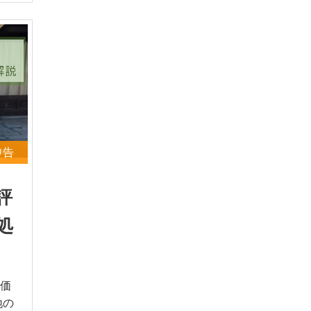
申告
評
処
価
地の