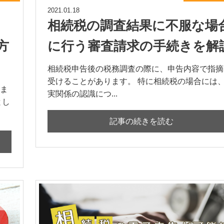
2021.01.18
相続税の調査結果に不服な場
方
に行う審査請求の手続きを解
相続税申告後の税務調査の際に、申告内容で指摘
受けることがあります。 特に相続税の場合には
ま
実関係の認識につ...
とし
記事の続きを読む