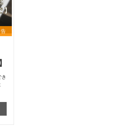
申告
で】
でき
は