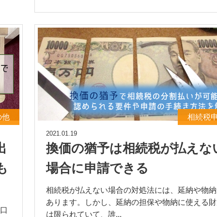
の他
相続税
2021.01.19
出
換価の猶予は相続税が払えな
も
場合に申請できる
相続税が払えない場合の対処法には、延納や物納
あります。しかし、延納の担保や物納に使える財
口
は限られていて、誰...