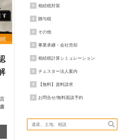
相続税対策
贈与税
その他
相続
事業承継・会社売却
認
相続税計算シミュレーション
解
チェスター法人案内
【無料】資料請求
お問合せ/無料面談予約
言
書
