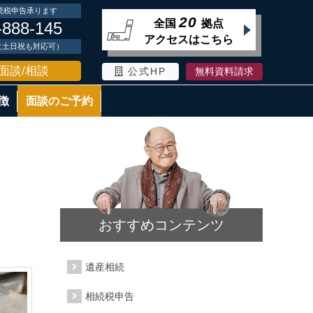
続税申告承ります
20
全国
拠点
-888-145
アクセスはこちら
時（土日祝も対応可）
面談/相談
公式HP
無料資料請求
徴
面談のご予約
おすすめコンテンツ
遺産相続
相続税申告