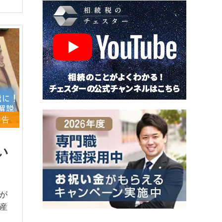
申告
い
が
産