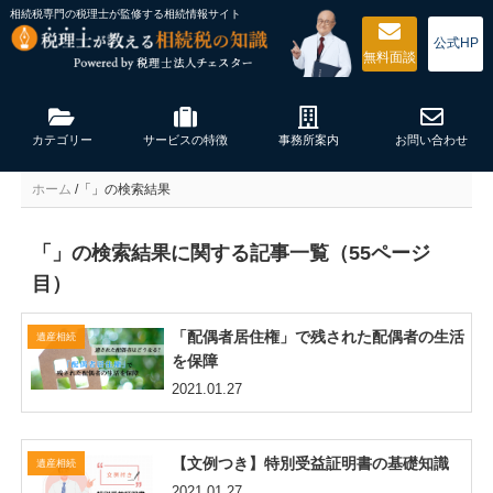
相続税専門の税理士が監修する
相続情報サイト
公式HP
無料
面談
カテゴリー
サービスの特徴
事務所案内
お問い合わせ
ホーム
/
「」の検索結果
「」の検索結果に関する記事一覧（55ページ
目）
「配偶者居住権」で残された配偶者の生活
遺産相続
を保障
2021.01.27
【文例つき】特別受益証明書の基礎知識
遺産相続
2021.01.27