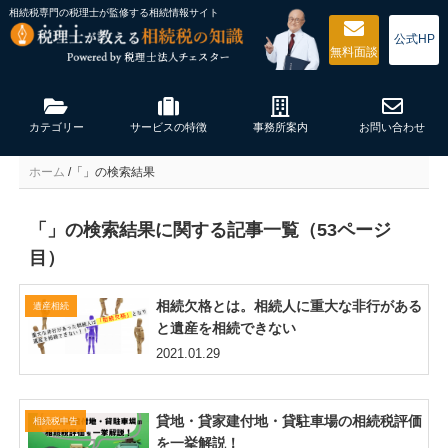
相続税専門の税理士が監修する
相続情報サイト
公式HP
無料
面談
カテゴリー
サービスの特徴
事務所案内
お問い合わせ
ホーム
/
「」の検索結果
「」の検索結果に関する記事一覧（53ページ
目）
相続欠格とは。相続人に重大な非行がある
遺産相続
と遺産を相続できない
2021.01.29
貸地・貸家建付地・貸駐車場の相続税評価
相続税申告
を一挙解説！