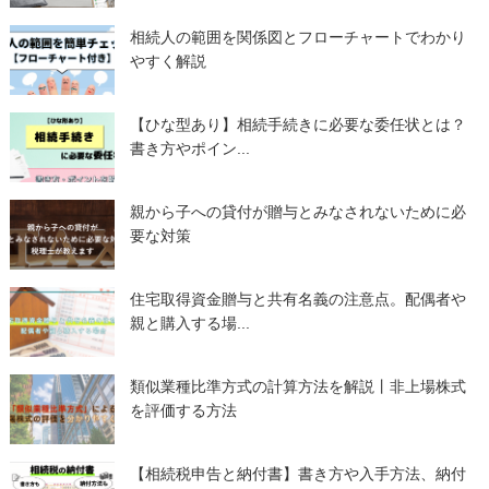
相続人の範囲を関係図とフローチャートでわかり
やすく解説
【ひな型あり】相続手続きに必要な委任状とは？
書き方やポイン...
親から子への貸付が贈与とみなされないために必
要な対策
住宅取得資金贈与と共有名義の注意点。配偶者や
親と購入する場...
類似業種比準方式の計算方法を解説丨非上場株式
を評価する方法
【相続税申告と納付書】書き方や入手方法、納付