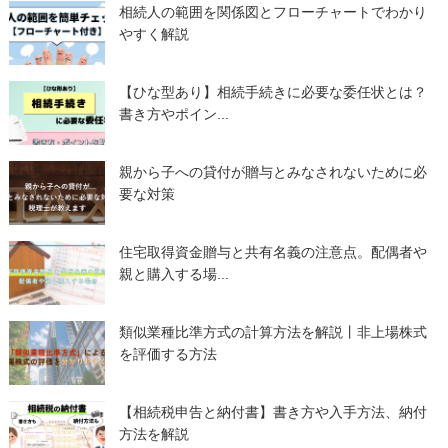
相続人の範囲を関係図とフローチャートでわかり
やすく解説
【ひな型あり】相続手続きに必要な委任状とは？
書き方やポイン...
親から子への貸付が贈与とみなされないために必
要な対策
住宅取得資金贈与と共有名義の注意点。配偶者や
親と購入する場...
類似業種比準方式の計算方法を解説丨非上場株式
を評価する方法
【相続税申告と納付書】書き方や入手方法、納付
方法を解説