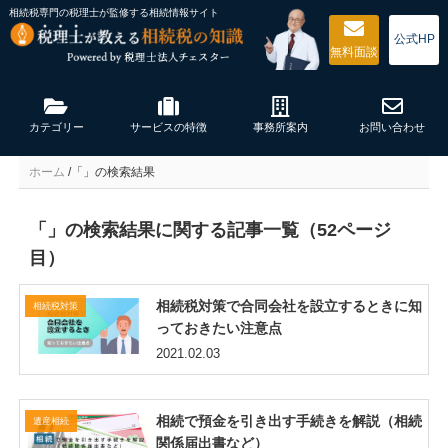
相続税専門の税理士が監修する
相続情報サイト
公式HP
無料
面談
カテゴリー
サービスの特徴
事務所案内
お問い合わせ
ホーム
/
「」の検索結果
「」の検索結果に関する記事一覧（52ページ
目）
相続税対策で合同会社を設立するときに知
相続税対策
っておきたい注意点
2021.02.03
相続で預金を引き出す手続きを解説（相続
遺産相続
関係届出書など）