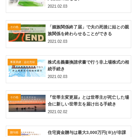
2021.02.03
「姻族関係終了届」で夫の死後に姑との親
その他
族関係を終わらせることができる
2021.02.03
株式名義書換請求書で行う非上場株式の相
事業承継・会社売却
続手続き
2021.02.03
『世帯主変更届』とは世帯主が死亡した場
その他
合に新しい世帯主を届け出る手続き
2021.02.02
住宅資金贈与は最大3,000万円(※)が非課
贈与税