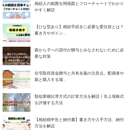
相続人の範囲を関係図とフローチャートでわかり
やすく解説
【ひな型あり】相続手続きに必要な委任状とは？
書き方やポイン...
親から子への貸付が贈与とみなされないために必
要な対策
住宅取得資金贈与と共有名義の注意点。配偶者や
親と購入する場...
類似業種比準方式の計算方法を解説丨非上場株式
を評価する方法
【相続税申告と納付書】書き方や入手方法、納付
方法を解説