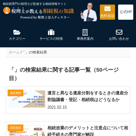
相続税専門の税理士が監修する
相続情報サイト
公式HP
無料
面談
カテゴリー
サービスの特徴
事務所案内
お問い合わせ
ホーム
/
「」の検索結果
「」の検索結果に関する記事一覧（50ページ
目）
遺言と異なる遺産分割をするときの遺産分
遺産相続
割協議書・登記・相続税はどうなるか
2021.02.15
相続放棄のデメリットと注意点について相
遺産相続
続手続きの専門家が解説