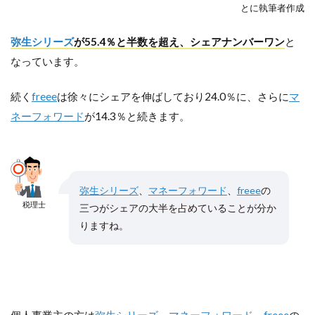
とに執筆者作成
弥生シリーズ
が55.4％と半数を超え、シェアナンバーワン
と
なっています。
続く
freee
は徐々にシェアを伸ばしており24.0％に、さらに
マ
ネーフォワード
が14.3％と続きます。
弥生シリーズ
、
マネーフォワード
、
freee
の
税理士
三つがシェアの大半を占めていることが分か
りますね。