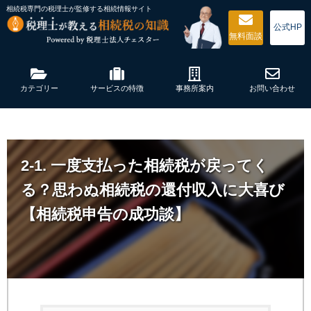
相続税専門の税理士が監修する
相続情報サイト
公式HP
無料
面談
カテゴリー
サービスの特徴
事務所案内
お問い合わせ
2-1. 一度支払った相続税が戻ってく
る？思わぬ相続税の還付収入に大喜び
【相続税申告の成功談】