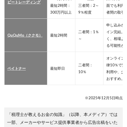
ビートレーディング
最短2時間：
三者間：2～
面でも利用
300万円以上
9％程度
者間の取引
申し込みか
二者間：1％
イン完結。
QuQuMo（ククモ）
最短2時間
～
く、相場よ
る可能性が
オンライン
二者間：
律10％で
ペイトナー
最短即日
10％
利用や、少
おすすめ。
※2025年12月5日時点
「税理士が教えるお金の知識」（以降、本メディア）では
一部、メーカーやサービス提供事業者から広告出稿をいた