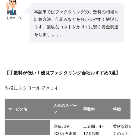
本記事ではファクタリングの手数料の相場や
お金のプロ
計算方法、仕組みなどを分かりやすく解説し
ます。無駄なコストをかけずに賢く資金調達
をしましょう。
【手数料が低い！優良ファクタリング会社おすすめ3選】
※横にスクロールできます
入金のスピー
サービス名
手数料
特徴
ド
最短50分：
二者間：4～
柔軟な対応
300万円未満
12％程度
力の大手！