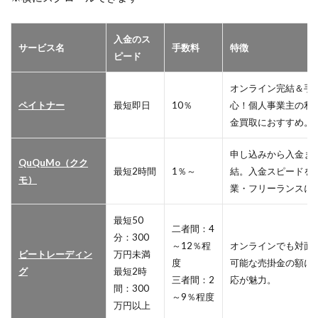
入金のス
サービス名
手数料
特徴
ピード
オンライン完結＆手
ペイトナー
最短即日
10％
心！個人事業主の利
金買取におすすめ。
申し込みから入金ま
QuQuMo（クク
最短2時間
1％～
結。入金スピードを
モ）
業・フリーランスに
最短50
二者間：4
分：300
～12％程
オンラインでも対面
ビートレーディン
万円未満
度
可能な売掛金の額に
グ
最短2時
三者間：2
応が魅力。
間：300
～9％程度
万円以上