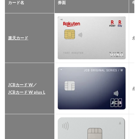
カード名
券面
年
楽天カード
永
JCBカード W
／
永
JCBカード W plus L