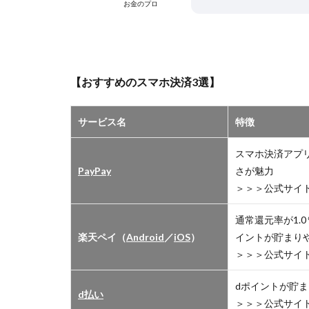
お金のプロ
【おすすめのスマホ決済3選】
サービス名
特徴
スマホ決済アプ
PayPay
さが魅力
＞＞＞公式サイ
通常還元率が1
楽天ペイ（
Android
／
iOS
）
イントが貯まり
＞＞＞公式サイ
dポイントが貯ま
d払い
＞＞＞公式サイ