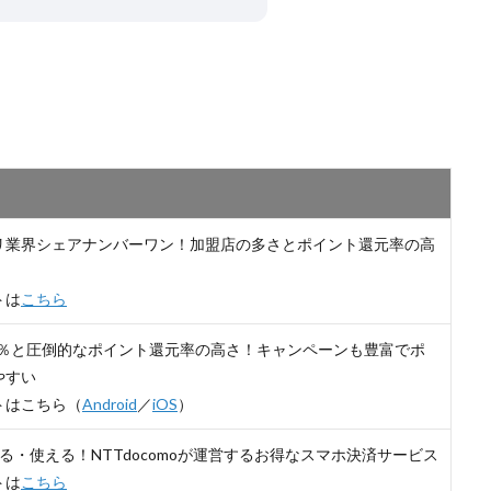
リ業界シェアナンバーワン！加盟店の多さとポイント還元率の高
トは
こちら
.0％と圧倒的なポイント還元率の高さ！キャンペーンも豊富でポ
やすい
トはこちら（
Android
／
iOS
）
る・使える！NTTdocomoが運営するお得なスマホ決済サービス
トは
こちら