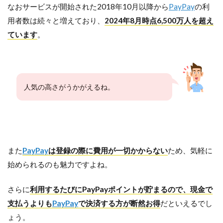
なおサービスが開始された2018年10月以降から
PayPay
の利
用者数は続々と増えており、
2024年8月時点6,500万人を超え
ています
。
人気の高さがうかがえるね。
また
PayPay
は登録の際に費用が一切かからない
ため、気軽に
始められるのも魅力ですよね。
さらに
利用するたびにPayPayポイントが貯まるので、現金で
支払うよりも
PayPay
で決済する方が断然お得
だといえるでし
ょう。