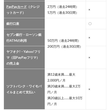
PayPayカード
（クレジ
2万円（過去24時間）
×
ットカード）
5万円（過去30日間）
銀行口座
〇
セブン銀行・ローソン銀
×
行ATMの利用
50万円（過去24時間）
200万円（過去30日間）
ヤフオク!・Yahoo!フリ
マ（旧PayPayフリマ）
×
の売上金
満12歳未満……最大
2,000円／月
ソフトバンク・ワイモバ
満20歳未満……最大2万
×
イルまとめて支払い
円／月
満20歳以上……最大10万
円／月