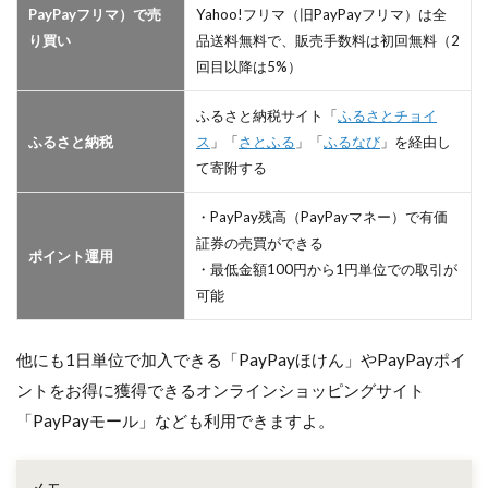
PayPayフリマ）で売
Yahoo!フリマ（旧PayPayフリマ）は全
り買い
品送料無料で、販売手数料は初回無料（2
回目以降は5%）
ふるさと納税サイト「
ふるさとチョイ
ふるさと納税
ス
」「
さとふる
」「
ふるなび
」を経由し
て寄附する
・PayPay残高（PayPayマネー）で有価
証券の売買ができる
ポイント運用
・最低金額100円から1円単位での取引が
可能
他にも1日単位で加入できる「PayPayほけん」やPayPayポイ
ントをお得に獲得できるオンラインショッピングサイト
「PayPayモール」なども利用できますよ。
メモ